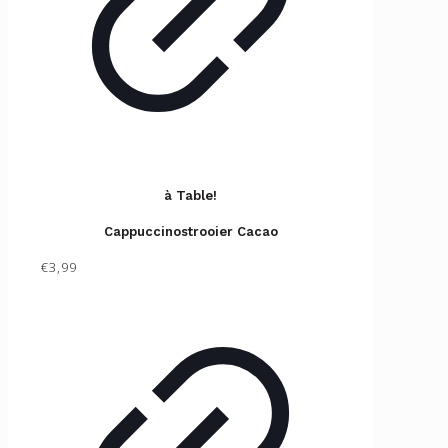
✕
à Table!
Cappuccinostrooier Cacao
€3,99