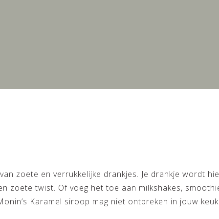
l
an zoete en verrukkelijke drankjes. Je drankje wordt hi
 een zoete twist. Of voeg het toe aan milkshakes, smoothi
 Monin’s Karamel siroop mag niet ontbreken in jouw keuk