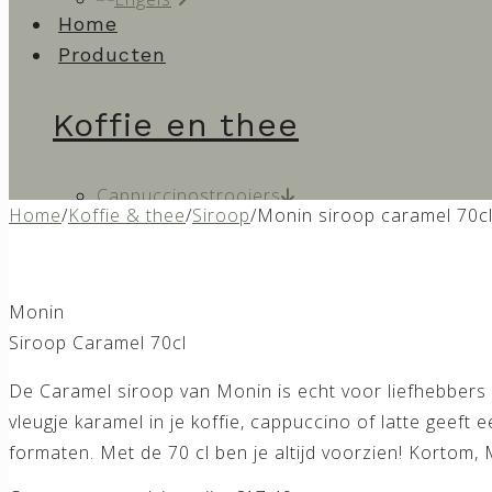
Home
Producten
Koffie en thee
Cappuccinostrooiers
Home
/
Koffie & thee
/
Siroop
/
Monin siroop caramel 70c
Chai Latte
Sauzen
Siroop
Monin
Thee
Siroop Caramel 70cl
Zoet
De Caramel siroop van Monin is echt voor liefhebbers v
vleugje karamel in je koffie, cappuccino of latte geeft
formaten. Met de 70 cl ben je altijd voorzien! Kortom,
Koek
Lolly’s