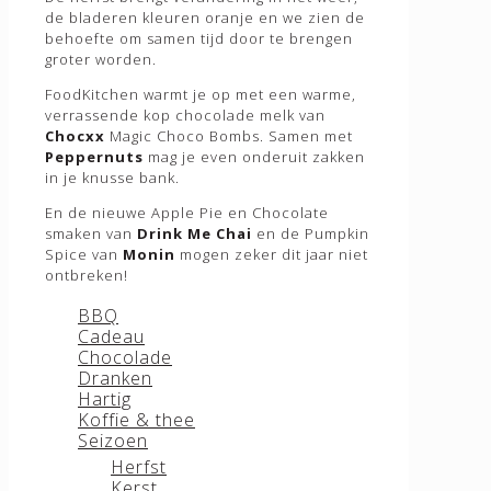
Lolly’s
de bladeren kleuren oranje en we zien de
Marshmallows
behoefte om samen tijd door te brengen
✕
Zuurstokken
groter worden.
Login
FoodKitchen warmt je op met een warme,
BBQ
verrassende kop chocolade melk van
Gebruikersnaam of e-mailadres
*
Chocxx
Magic Choco Bombs. Samen met
Accessoires
Peppernuts
mag je even onderuit zakken
BBQ Marshmallows
in je knusse bank.
BBQ Gifts
Wachtwoord
*
Brood & Boter
En de nieuwe Apple Pie en Chocolate
BBQ Kruiden & Specerijen
Onthouden
Inloggen
smaken van
Drink Me Chai
en de Pumpkin
Spice van
Monin
mogen zeker dit jaar niet
Wachtwoord vergeten?
Marinades & Sauzen
ontbreken!
Rook & Vuur
Foodkitchen is er voor de zakelijke klant. Ben je
BBQ
geïnteresseerd in ons assortiment? Neem dan
Chocolade
Cadeau
contact met ons op via
info@foodkitchen.nl
Chocolade
Choco Bombs
✕
Dranken
Choco Lolly’s
Hartig
Chocolade Repen
Koffie & thee
Home
Chocolade Cadeaus
Seizoen
Producten
Chocopasta
BBQ
Herfst
Warme Chocolade
Accessoires
Kerst