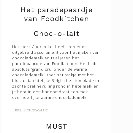
Artesans
Zuurstokken
Het paradepaardje
à Table!
Merken
Banhoek
à Table!
van Foodkitchen
Bennetto
Bennetto
Choc-o-lait
Choc-o-lait
Choconista
Choc-o-lait
Cocoba Chocolate
Chocxx
De Pindakaaswinkel
Cocoba Chocolate
Drink Me Chai
Het merk Choc-o-lait heeft een enorm
De Pindakaaswinkel
Meringue Sisters
uitgebreid assortiment voor het maken van
Drink Me Chai
Monin
chocolademelk en is al jaren het
Dubai
Not Just BBQ
paradepaardje van FoodKitchen. Het is de
Funky Ouma
Petit Melo
absolute ‘grand cru’ onder de warme
La Mère Poulard
Quick Milk
chocolademelk. Roer het stokje met het
Meringue Sisters
Over ons
blok ambachtelijke Belgische chocolade en
Monin
Contact
zachte pralinévulling rond in hete melk en
Mr. Jones thee
Nederlands
je hebt in een handomdraai een mok
Not Just BBQ
Engels
overheerlijke warme chocolademelk.
Potluck
Quick Milk
Rachel’s Hot Honey
BEKIJK CHOC-O-LAIT
Think Tomato
Over ons
MUST
Contact