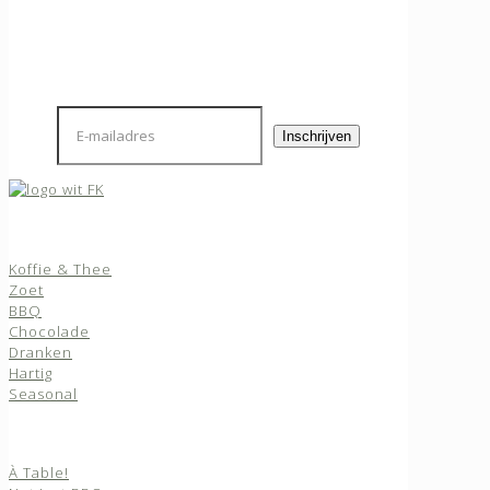
blijf je op de hoogte van ons nieuws en ontdek je als
eerste de nieuwste foodproducten.
Assortiment
Koffie & Thee
Zoet
BBQ
Chocolade
Dranken
Hartig
Seasonal
Merken
À Table!