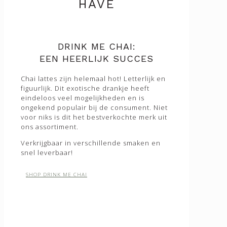
HAVE
✕
DRINK ME CHAI:
EEN HEERLIJK SUCCES
Chai lattes zijn helemaal hot! Letterlijk en
figuurlijk. Dit exotische drankje heeft
eindeloos veel mogelijkheden en is
ongekend populair bij de consument. Niet
voor niks is dit het bestverkochte merk uit
ons assortiment.
Verkrijgbaar in verschillende smaken en
snel leverbaar!
SHOP DRINK ME CHAI
Abonneer je op onze nieuwsbrief!
Vul hieronder je e-mail in en schrijf je vandaag nog in. Zo