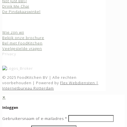
Not Just BBQ
Drink Me Chai
De Pindakaaswinkel
Over ons
Wie zijn wij
Bekijk onze brochure
Bel met FoodKitchen
Veelgestelde vragen
Privacy
© 2025 FoodKitchen BV | Alle rechten
voorbehouden | Powered by
Flex Webdiensten |
Internetbureau Rotterdam
✕
Inloggen
Gebruikersnaam of e-mailadres
*