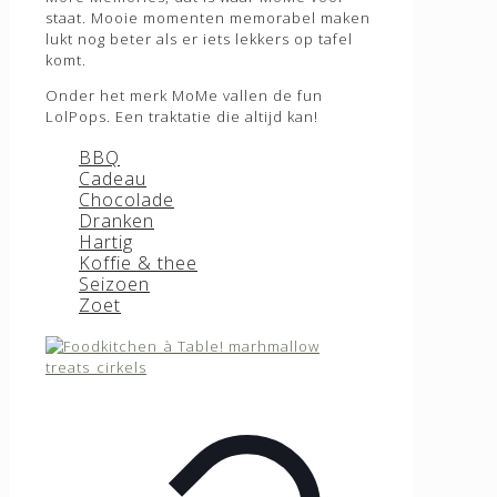
Lolly’s
staat. Mooie momenten memorabel maken
Marshmallows
lukt nog beter als er iets lekkers op tafel
✕
Zuurstokken
komt.
Login
Onder het merk MoMe vallen de fun
BBQ
LolPops. Een traktatie die altijd kan!
Gebruikersnaam of e-mailadres
*
Accessoires
BBQ
BBQ Marshmallows
Cadeau
BBQ Gifts
Wachtwoord
*
Chocolade
Brood & Boter
Dranken
BBQ Kruiden & Specerijen
Onthouden
Inloggen
Hartig
Koffie & thee
Wachtwoord vergeten?
Marinades & Sauzen
Seizoen
Rook & Vuur
Zoet
Foodkitchen is er voor de zakelijke klant. Ben je
geïnteresseerd in ons assortiment? Neem dan
Chocolade
contact met ons op via
info@foodkitchen.nl
Choco Bombs
✕
Choco Lolly’s
Chocolade Repen
Home
Chocolade Cadeaus
Producten
Chocopasta
BBQ
Warme Chocolade
Accessoires