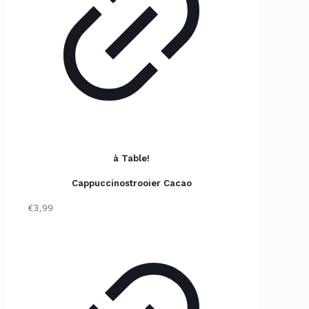
✕
à Table!
Cappuccinostrooier Cacao
€3,99